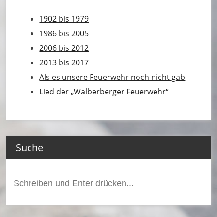
u
1902 bis 1979
e
1986 bis 2005
r
2006 bis 2012
w
2013 bis 2017
e
Als es unsere Feuerwehr noch nicht gab
Lied der „Walberberger Feuerwehr“
h
r
B
Suche
o
r
Suchen
n
nach:
h