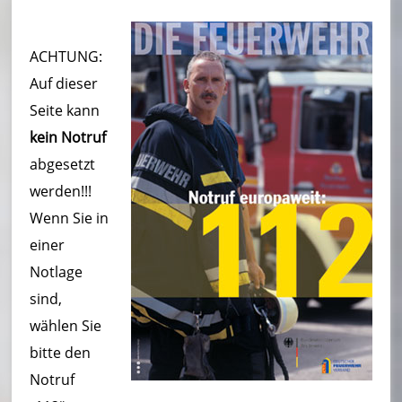
u
e
ACHTUNG:
r
Auf dieser
w
Seite kann
kein Notruf
e
abgesetzt
h
werden!!!
r
Wenn Sie in
B
einer
Notlage
o
sind,
r
wählen Sie
n
bitte den
h
Notruf