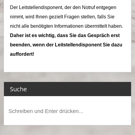
t
Der Leitstellendisponent, der den Notruf entgegen
W
nimmt, wird Ihnen gezielt Fragen stellen, falls Sie
al
nicht alle benötigten Informationen übermittelt haben.
b
Daher ist es wichtig, dass Sie das Gespräch erst
beenden, wenn der Leitstellendisponent Sie dazu
e
auffordert!
r
b
e
Suche
rg
Suchen
nach: