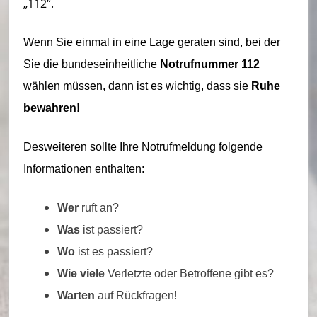
„112“.
ei
m
Wenn Sie einmal in eine Lage geraten sind, bei der
–
Sie die bundeseinheitliche
Notrufnummer 112
L
wählen müssen, dann ist es wichtig, dass sie
Ruhe
bewahren!
ö
s
Desweiteren sollte Ihre Notrufmeldung folgende
c
Informationen enthalten:
h
Wer
ruft an?
ei
Was
ist passiert?
n
Wo
ist es passiert?
h
Wie viele
Verletzte oder Betroffene gibt es?
ei
Warten
auf Rückfragen!