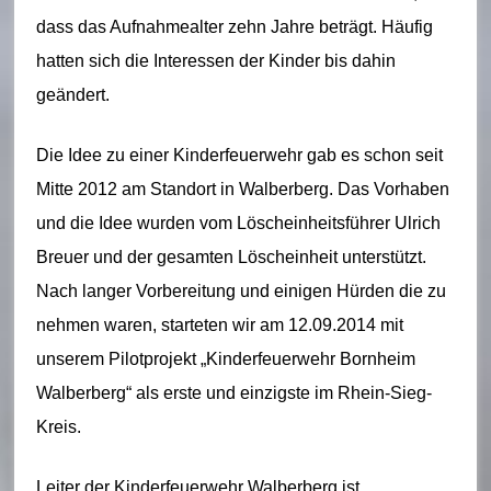
ei
dass das Aufnahmealter zehn Jahre beträgt. Häufig
m
hatten sich die Interessen der Kinder bis dahin
–
geändert.
L
Die Idee zu einer Kinderfeuerwehr gab es schon seit
ö
Mitte 2012 am Standort in Walberberg. Das Vorhaben
s
und die Idee wurden vom Löscheinheitsführer Ulrich
c
Breuer und der gesamten Löscheinheit unterstützt.
h
Nach langer Vorbereitung und einigen Hürden die zu
nehmen waren, starteten wir am 12.09.2014 mit
ei
unserem Pilotprojekt „Kinderfeuerwehr Bornheim
n
Walberberg“ als erste und einzigste im Rhein-Sieg-
h
Kreis.
ei
Leiter der Kinderfeuerwehr Walberberg ist