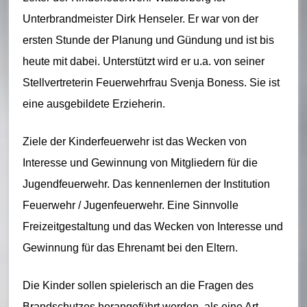
t
Unterbrandmeister Dirk Henseler. Er war von der
W
ersten Stunde der Planung und Gündung und ist bis
al
heute mit dabei. Unterstützt wird er u.a. von seiner
b
Stellvertreterin Feuerwehrfrau Svenja Boness. Sie ist
e
eine ausgebildete Erzieherin.
r
Ziele der Kinderfeuerwehr ist das Wecken von
b
Interesse und Gewinnung von Mitgliedern für die
e
Jugendfeuerwehr. Das kennenlernen der Institution
rg
Feuerwehr / Jugenfeuerwehr. Eine Sinnvolle
Freizeitgestaltung und das Wecken von Interesse und
Gewinnung für das Ehrenamt bei den Eltern.
Die Kinder sollen spielerisch an die Fragen des
Brandschutzes herangeführt werden, als eine Art