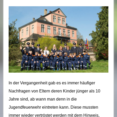
u
e
r
w
e
h
r
B
o
In der Vergangenheit gab es es immer häufiger
r
Nachfragen von Eltern deren Kinder jünger als 10
n
Jahre sind, ab wann man denn in die
Jugendfeuerwehr eintreten kann. Diese mussten
h
immer wieder vertröstet werden mit dem Hinweis,