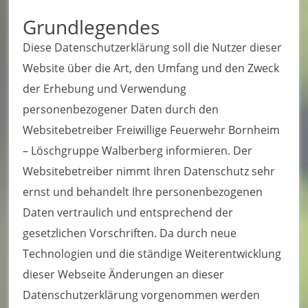
u
Grundlegendes
e
Diese Datenschutzerklärung soll die Nutzer dieser
r
Website über die Art, den Umfang und den Zweck
w
der Erhebung und Verwendung
personenbezogener Daten durch den
e
Websitebetreiber Freiwillige Feuerwehr Bornheim
h
– Löschgruppe Walberberg informieren. Der
r
Websitebetreiber nimmt Ihren Datenschutz sehr
B
ernst und behandelt Ihre personenbezogenen
o
Daten vertraulich und entsprechend der
gesetzlichen Vorschriften. Da durch neue
r
Technologien und die ständige Weiterentwicklung
n
dieser Webseite Änderungen an dieser
h
Datenschutzerklärung vorgenommen werden