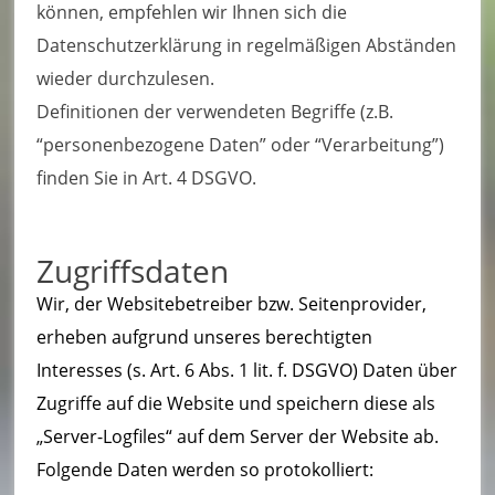
ei
können, empfehlen wir Ihnen sich die
Datenschutzerklärung in regelmäßigen Abständen
m
wieder durchzulesen.
–
Definitionen der verwendeten Begriffe (z.B.
L
“personenbezogene Daten” oder “Verarbeitung”)
ö
finden Sie in Art. 4 DSGVO.
s
c
Zugriffsdaten
h
Wir, der Websitebetreiber bzw. Seitenprovider,
ei
erheben aufgrund unseres berechtigten
Interesses (s. Art. 6 Abs. 1 lit. f. DSGVO) Daten über
n
Zugriffe auf die Website und speichern diese als
h
„Server-Logfiles“ auf dem Server der Website ab.
ei
Folgende Daten werden so protokolliert: