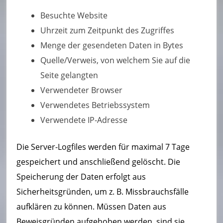
t
Besuchte Website
W
Uhrzeit zum Zeitpunkt des Zugriffes
al
Menge der gesendeten Daten in Bytes
b
Quelle/Verweis, von welchem Sie auf die
e
Seite gelangten
Verwendeter Browser
r
Verwendetes Betriebssystem
b
Verwendete IP-Adresse
e
Die Server-Logfiles werden für maximal 7 Tage
rg
gespeichert und anschließend gelöscht. Die
Speicherung der Daten erfolgt aus
Sicherheitsgründen, um z. B. Missbrauchsfälle
aufklären zu können. Müssen Daten aus
Beweisgründen aufgehoben werden, sind sie