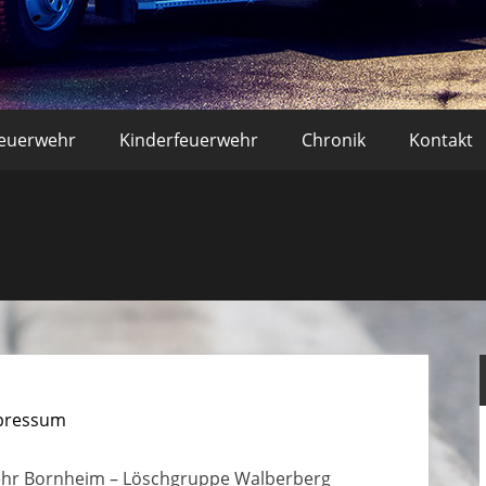
r Bornheim – Löscheinheit Wa
feuerwehr
Kinderfeuerwehr
Chronik
Kontakt
pressum
ehr Bornheim – Löschgruppe Walberberg