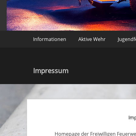
Freiwillige Feuerweh
Informationen
Aktive Wehr
Jugend
Impressum
Im
Homepage der Freiwilligen Feuerw