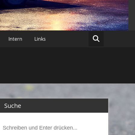
lberberg
Intern
Links
Suche
Suchen
nach: