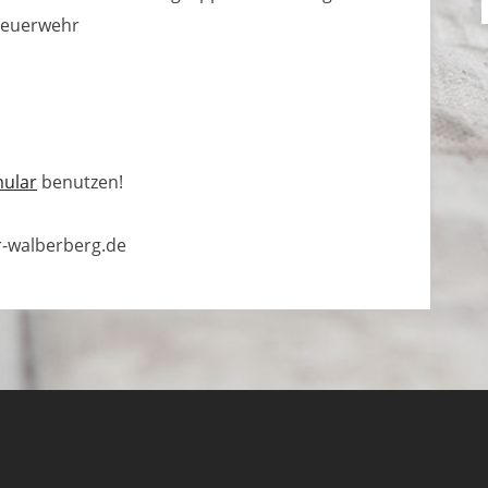
 Feuerwehr
mular
benutzen!
walberberg.de