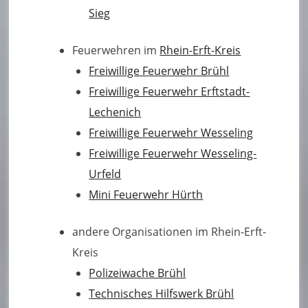
t
Sieg
W
Feuerwehren im
Rhein-Erft-Kreis
al
Freiwillige Feuerwehr Brühl
b
Freiwillige Feuerwehr Erftstadt-
e
Lechenich
r
Freiwillige Feuerwehr Wesseling
Freiwillige Feuerwehr Wesseling-
b
Urfeld
e
Mini Feuerwehr Hürth
rg
andere Organisationen im Rhein-Erft-
Kreis
Polizeiwache Brühl
Technisches Hilfswerk Brühl