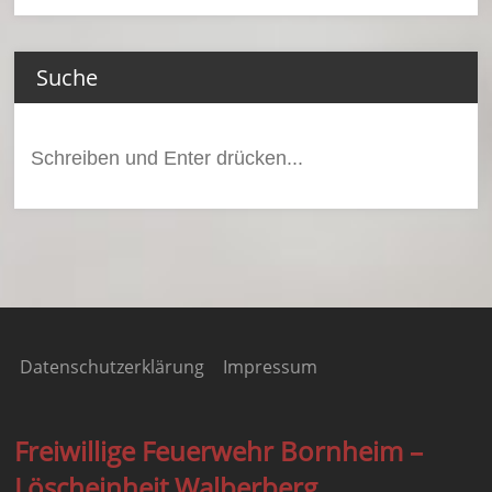
Suche
Suchen
nach:
Datenschutzerklärung
Impressum
Freiwillige Feuerwehr Bornheim –
Löscheinheit Walberberg