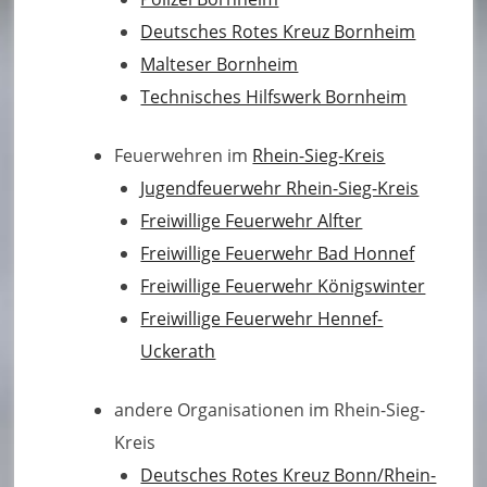
ei
Deutsches Rotes Kreuz Bornheim
m
Malteser Bornheim
–
Technisches Hilfswerk Bornheim
L
Feuerwehren im
Rhein-Sieg-Kreis
ö
Jugendfeuerwehr Rhein-Sieg-Kreis
s
Freiwillige Feuerwehr Alfter
c
Freiwillige Feuerwehr Bad Honnef
Freiwillige Feuerwehr Königswinter
h
Freiwillige Feuerwehr Hennef-
ei
Uckerath
n
h
andere Organisationen im Rhein-Sieg-
Kreis
ei
Deutsches Rotes Kreuz Bonn/Rhein-