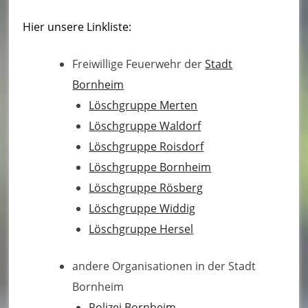
u
Hier unsere Linkliste:
e
r
Freiwillige Feuerwehr der
Stadt
w
Bornheim
Löschgruppe Merten
e
Löschgruppe Waldorf
h
Löschgruppe Roisdorf
r
Löschgruppe Bornheim
B
Löschgruppe Rösberg
Löschgruppe Widdig
o
Löschgruppe Hersel
r
n
andere Organisationen in der Stadt
Bornheim
h
Polizei Bornheim