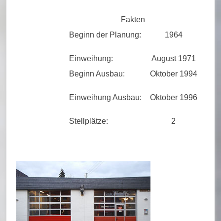
u
Fakten
e
Beginn der Planung:
1964
r
Einweihung:
August 1971
w
Beginn Ausbau:
Oktober 1994
e
h
Einweihung Ausbau:
Oktober 1996
r
Stellplätze:
2
B
o
r
n
h