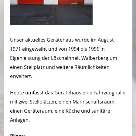
ei
m
–
L
Unser aktuelles Gerätehaus wurde im August
ö
1971 eingeweiht und von 1994 bis 1996 in
Eigenleistung der Löscheinheit Walberberg um
s
einen Stellplatz und weitere Räumlichkeiten
c
erweitert.
h
ei
Heute umfasst das Gerätehaus eine Fahrzeughalle
mit zwei Stellplätzen, einen Mannschaftsraum,
n
einen Geräteraum, eine Küche und sanitäre
h
Anlagen.
ei