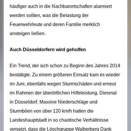
t
häufiger auch in die Nachbarortschaften alarmiert
W
werden sollten, was die Belastung der
al
Feuerwehrleute und deren Familie merklich
b
ansteigen ließen.
e
Auch Düsseldorfern wird geholfen
r
b
Ein Trend, der sich schon zu Beginn des Jahres 2014
bestätigte. Zu einem größeren Einsatz kam es wieder
e
im Juni, ebenfalls wegen Sturmschäden und erneut
rg
im Rahmen der überörtlichen Hilfeleistung. Diesmal
in Düsseldorf. Massive Niederschläge und
Sturmböen von über 120 km/h hatten die
Landeshauptstadt in so chaotische Verhältnisse
versetzt, dass die Löschgruppe Walberberg Dank