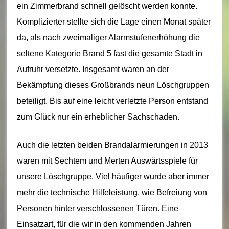
ei
ein Zimmerbrand schnell gelöscht werden konnte.
m
Komplizierter stellte sich die Lage einen Monat später
da, als nach zweimaliger Alarmstufenerhöhung die
–
seltene Kategorie Brand 5 fast die gesamte Stadt in
L
Aufruhr versetzte. Insgesamt waren an der
ö
Bekämpfung dieses Großbrands neun Löschgruppen
s
beteiligt. Bis auf eine leicht verletzte Person entstand
c
zum Glück nur ein erheblicher Sachschaden.
h
Auch die letzten beiden Brandalarmierungen in 2013
ei
waren mit Sechtem und Merten Auswärtsspiele für
n
unsere Löschgruppe. Viel häufiger wurde aber immer
h
mehr die technische Hilfeleistung, wie Befreiung von
Personen hinter verschlossenen Türen. Eine
ei
Einsatzart, für die wir in den kommenden Jahren