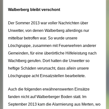
u
Walberberg bleibt verschont
e
r
Der Sommer 2013 war voller Nachrichten über
w
Unwetter, von denen Walberberg allerdings nur
mittelbar betroffen war. So wurde unsere
e
Löschgruppe, zusammen mit Feuerwehren anderer
h
Gemeinden, für eine überörtliche Hilfeleistung nach
r
Wachtberg gerufen. Dort hatten die Unwetter so
B
heftige Schäden verursacht, dass allein unsere
o
Löschgruppe acht Einsatzstellen bearbeitete.
r
Auch die folgenden erwähnenswerten Einsätze
n
fanden nicht auf Walberberger Boden statt. Im
h
September 2013 kam die Alarmierung aus Merten, wo