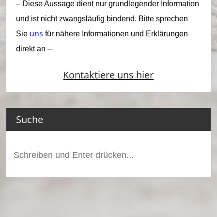
t
– Diese Aussage dient nur grundlegender Information
W
und ist nicht zwangsläufig bindend. Bitte sprechen
uns
Sie
für nähere Informationen und Erklärungen
al
direkt an –
b
e
Kontaktiere uns hier
r
b
Suche
e
rg
Suchen
nach: