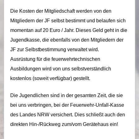
ei
Die Kosten der Mitgliedschaft werden von den
m
Mitgliedern der JF selbst bestimmt und belaufen sich
–
momentan auf 20 Euro / Jahr. Dieses Geld geht in die
L
Jugendkasse, die ebenfalls von den Mitgliedern der
ö
JF zur Selbstbestimmung verwaltet wird.
s
Ausrüstung für die feuerwehrtechnischen
Ausbildungen wird von uns selbstverständlich
c
kostenlos (soweit verfügbar) gestellt.
h
ei
Die Jugendlichen sind in der gesamten Zeit, die sie
n
bei uns verbringen, bei der Feuerwehr-Unfall-Kasse
des Landes NRW versichert. Dies schließt auch den
h
direkten Hin-/Rückweg zum/vom Gerätehaus ein!
ei