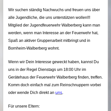
u
Wir suchen ständig Nachwuchs und freuen uns über
e
alle Jugendliche, die uns unterstützen wollen!!!
r
Mitglied der Jugendfeuerwehr Walberberg kann man
w
werden, wenn man Interesse an der Feuerwehr hat,
e
Spaß an aktiver Gruppenarbeit mitbringt und in
h
Bornheim-Walberberg wohnt.
r
Wenn wir Dein Interesse geweckt haben, kannst Du
B
uns in der Regel Dienstags um 18:00 Uhr im
o
Gerätehaus der Feuerwehr Walberberg finden, treffen.
r
Komm doch einfach mal zum Reinschnuppern vorbei
uns
oder wende Dich direkt an
.
n
h
Für unsere Eltern: