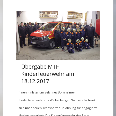
u
e
r
w
e
h
r
Übergabe MTF
B
Kinderfeuerwehr am
o
18.12.2017
r
Innenministerium zeichnet Bornheimer
n
Kinderfeuerwehr aus Walberberger Nachwuchs freut
h
sich über neuen Transporter Belohnung für engagierte
Nachwuchsarbeit: Die Kinderfeuerwehr der Stadt