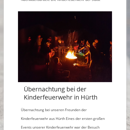
ei
m
–
L
ö
s
c
h
ei
Übernachtung bei der
Kinderfeuerwehr in Hürth
n
h
Übernachtung bei unseren Freunden der
Kinderfeuerwehr aus Hürth Eines der ersten großen
ei
Events unserer Kinderfeuerwehr war der Besuch