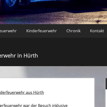
r Bornheim – Löscheinheit Wa
feuerwehr
Kinderfeuerwehr
Chronik
Kontakt
erwehr in Hürth
nderfeuerwehr aus Hürth
erfeuerwehr war der Besuch inklusive