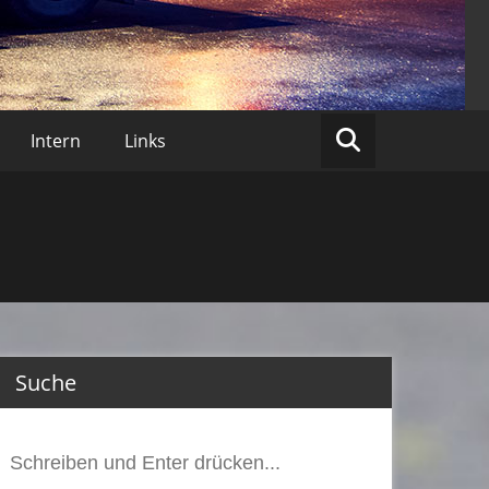
lberberg
Intern
Links
Suche
Suchen
nach: