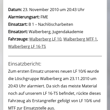
u
Datum:
23. November 2010 um 20:43 Uhr
e
Alarmierungsart:
FME
r
Einsatzart:
B 1 – Nachlöscharbeiten
w
Einsatzort:
Walberberg, Jugendakademie
Fahrzeuge:
e
Walberberg LF 10
,
Walberberg MTF 1
,
Walberberg LF 16-TS
h
r
Einsatzbericht:
B
Zum ersten Einsatz unseres neuen LF 10/6 wurde
o
die Löschgruppe Walberberg am 23.11.2010 um
r
20:43 Uhr alarmiert. Da sich das meiste Material
noch auf unserem LF 16-TS befindet, rückte dieses
n
Fahrzeug als Erstangreifer gefolgt von LF 10/6 und
h
MTF zur Einsatzstelle aus.