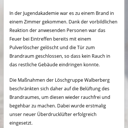
ei
m
In der Jugendakademie war es zu einem Brand in
einem Zimmer gekommen. Dank der vorbildlichen
–
Reaktion der anwesenden Personen war das
L
Feuer bei Eintreffen bereits mit einem
ö
Pulverlöscher gelöscht und die Tür zum
s
Brandraum geschlossen, so dass kein Rauch in
das restliche Gebäude eindringen konnte.
c
h
Die Maßnahmen der Löschgruppe Walberberg
ei
beschränkten sich daher auf die Belüftung des
Brandraumes, um diesen wieder rauchfrei und
n
begehbar zu machen. Dabei wurde erstmalig
h
unser neuer Überdrucklüfter erfolgreich
ei
eingesetzt.