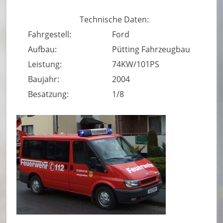
u
Technische Daten:
e
Fahrgestell:
Ford
r
Aufbau:
Pütting Fahrzeugbau
w
Leistung:
74KW/101PS
e
Baujahr:
2004
Besatzung:
1/8
h
r
B
o
r
n
h