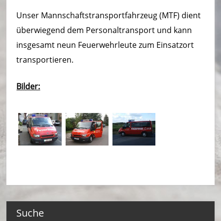
ei
Unser Mannschaftstransportfahrzeug (MTF) dient
m
überwiegend dem Personaltransport und kann
–
insgesamt neun Feuerwehrleute zum Einsatzort
L
transportieren.
ö
Bilder:
s
c
h
ei
n
h
ei
Suche