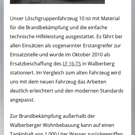
ei
m
Unser Löschgruppenfahrzeug 10 ist mit Material
–
für die Brandbekämpfung und die einfache
L
technische Hilfeleistung ausgestattet. Es fährt bei
allen Einsätzen als sogenannter Erstangreifer zur
ö
Einsatzstelle und wurde im Oktober 2010 als
s
Ersatzbeschaffung des
LF 16-TS
in Walberberg
c
stationiert. Im Vergleich zum alten Fahrzeug wird
h
uns mit dem neuen Fahrzeug das Arbeiten
deutlich erleichtert und den modernen Standards
ei
angepasst.
n
h
Zur Brandbekämpfung außerhalb der
ei
Walberberger Wohnbebauung kann auf einen
Tankinhalt von 1.000 Liter Wasser zurückgegriffen