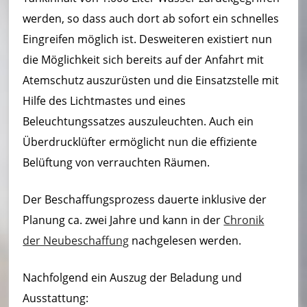
t
werden, so dass auch dort ab sofort ein schnelles
W
Eingreifen möglich ist. Desweiteren existiert nun
al
die Möglichkeit sich bereits auf der Anfahrt mit
b
Atemschutz auszurüsten und die Einsatzstelle mit
Hilfe des Lichtmastes und eines
e
Beleuchtungssatzes auszuleuchten. Auch ein
r
Überdrucklüfter ermöglicht nun die effiziente
b
Belüftung von verrauchten Räumen.
e
Der Beschaffungsprozess dauerte inklusive der
rg
Planung ca. zwei Jahre und kann in der
Chronik
der Neubeschaffung
nachgelesen werden.
Nachfolgend ein Auszug der Beladung und
Ausstattung: