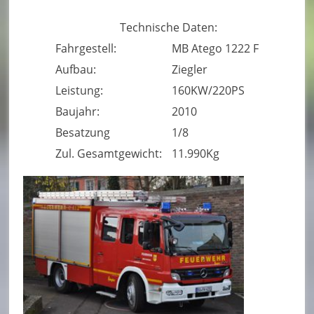
u
Technische Daten:
e
Fahrgestell:
MB Atego 1222 F
r
Aufbau:
Ziegler
w
Leistung:
160KW/220PS
e
Baujahr:
2010
Besatzung
1/8
h
Zul. Gesamtgewicht:
11.990Kg
r
B
o
r
n
h