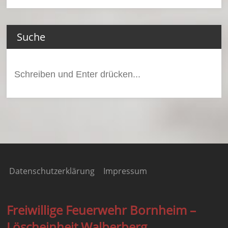
Suche
Suchen
nach:
Datenschutzerklärung
Impressum
Freiwillige Feuerwehr Bornheim –
Löscheinheit Walberberg