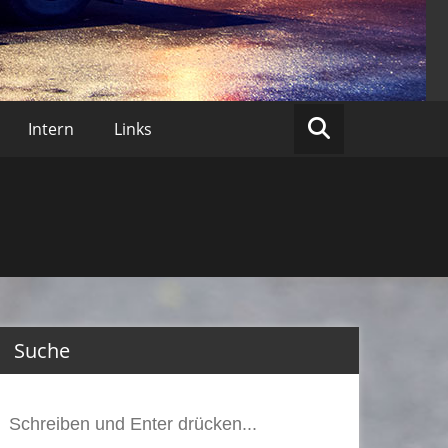
lberberg
Intern
Links
Suche
Suchen
nach: