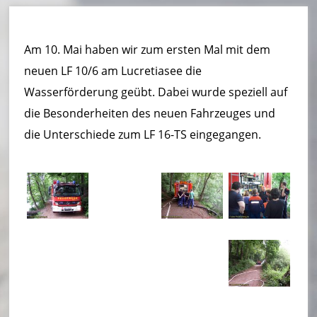
u
e
Am 10. Mai haben wir zum ersten Mal mit dem
r
neuen LF 10/6 am Lucretiasee die
w
Wasserförderung geübt. Dabei wurde speziell auf
e
die Besonderheiten des neuen Fahrzeuges und
die Unterschiede zum LF 16-TS eingegangen.
h
r
B
o
r
n
h