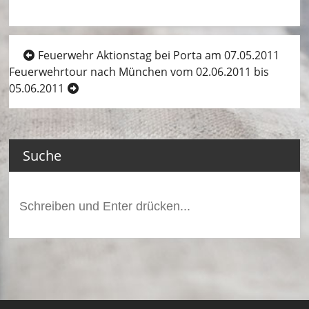
ei
m
Beitragsnavigation
Feuerwehr Aktionstag bei Porta am 07.05.2011
–
Feuerwehrtour nach München vom 02.06.2011 bis
L
05.06.2011
ö
s
Suche
c
h
Suchen
ei
nach:
n
h
ei