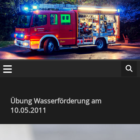
Zum
Inhalt
springen
Fr
ei
w
ill
ig
Übung Wasserförderung am
10.05.2011
e
F
e