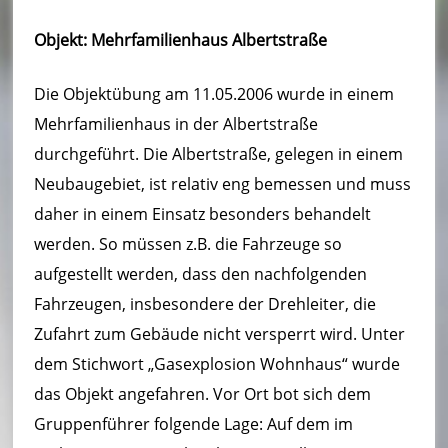
u
Objekt: Mehrfamilienhaus Albertstraße
e
r
Die Objektübung am 11.05.2006 wurde in einem
w
Mehrfamilienhaus in der Albertstraße
durchgeführt. Die Albertstraße, gelegen in einem
e
Neubaugebiet, ist relativ eng bemessen und muss
h
daher in einem Einsatz besonders behandelt
r
werden. So müssen z.B. die Fahrzeuge so
B
aufgestellt werden, dass den nachfolgenden
Fahrzeugen, insbesondere der Drehleiter, die
o
Zufahrt zum Gebäude nicht versperrt wird. Unter
r
dem Stichwort „Gasexplosion Wohnhaus“ wurde
n
das Objekt angefahren. Vor Ort bot sich dem
h
Gruppenführer folgende Lage: Auf dem im