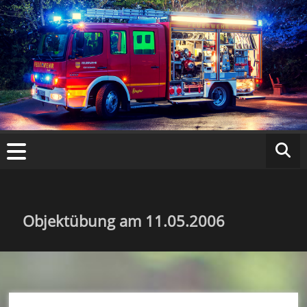
Zum
Inhalt
springen
Fr
ei
w
ill
ig
Objektübung am 11.05.2006
e
F
e