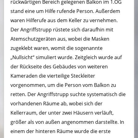
rückwärtigen Bereich gelegenen Balkon im 1.OG
ei
stand eine um Hilfe rufende Person. Außerdem
m
waren Hilferufe aus dem Keller zu vernehmen.
–
Der Angriffstrupp rüstete sich daraufhin mit
L
Atemschutzgeräten aus, wobei die Masken
ö
zugeklebt waren, womit die sogenannte
„Nullsicht“ simuliert wurde. Zeitgleich wurde auf
s
der Rückseite des Gebäudes von weiteren
c
Kameraden die vierteilige Steckleiter
h
vorgenommen, um die Person vom Balkon zu
ei
retten. Der Angriffstrupp suchte systematisch die
vorhandenen Räume ab, wobei sich der
n
Kellerraum, der unter zwei Häusern verläuft,
h
größer als von außen angenommen darstellte. In
ei
einem der hinteren Räume wurde die erste