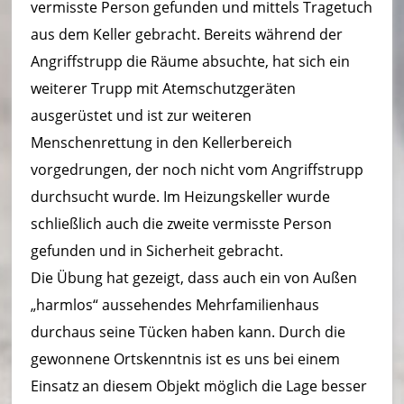
t
vermisste Person gefunden und mittels Tragetuch
aus dem Keller gebracht. Bereits während der
W
Angriffstrupp die Räume absuchte, hat sich ein
al
weiterer Trupp mit Atemschutzgeräten
b
ausgerüstet und ist zur weiteren
e
Menschenrettung in den Kellerbereich
vorgedrungen, der noch nicht vom Angriffstrupp
r
durchsucht wurde. Im Heizungskeller wurde
b
schließlich auch die zweite vermisste Person
e
gefunden und in Sicherheit gebracht.
rg
Die Übung hat gezeigt, dass auch ein von Außen
„harmlos“ aussehendes Mehrfamilienhaus
durchaus seine Tücken haben kann. Durch die
gewonnene Ortskenntnis ist es uns bei einem
Einsatz an diesem Objekt möglich die Lage besser