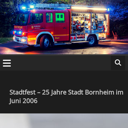
Zum
Inhalt
springen
Fr
ei
w
ill
ig
Stadtfest – 25 Jahre Stadt Bornheim im
Juni 2006
e
F
e