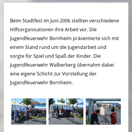
u
e
Beim Stadtfest im Juni 2006 stellten verschiedene
r
Hilfsorganisationen ihre Arbeit vor. Die
w
Jugendfeuerwehr Bornheim präsentierte sich mit
e
einem Stand rund um die Jugendarbeit und
sorgte für Spiel und Spaß der Kinder. Die
h
Jugendfeuerwehr Walberberg übernahm dabei
r
eine eigene Schicht zur Vorstellung der
B
Jugendfeuerwehr Bornheim.
o
r
n
h