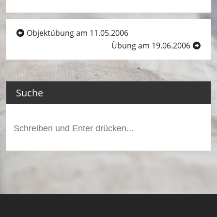
ei
m
Beitragsnavigation
Objektübung am 11.05.2006
–
Übung am 19.06.2006
L
ö
Suche
s
c
Suchen
h
nach:
ei
n
h
ei