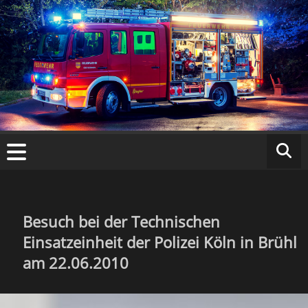
Zum
Inhalt
springen
Fr
ei
w
ill
ig
Besuch bei der Technischen
Einsatzeinheit der Polizei Köln in Brühl
e
am 22.06.2010
F
e