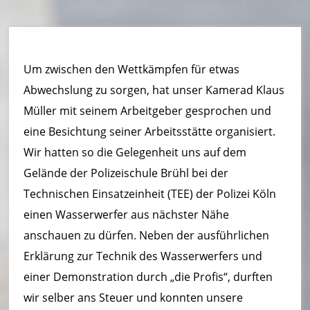
u
e
r
Um zwischen den Wettkämpfen für etwas
w
Abwechslung zu sorgen, hat unser Kamerad Klaus
e
Müller mit seinem Arbeitgeber gesprochen und
eine Besichtung seiner Arbeitsstätte organisiert.
h
Wir hatten so die Gelegenheit uns auf dem
r
Gelände der Polizeischule Brühl bei der
B
Technischen Einsatzeinheit (TEE) der Polizei Köln
o
einen Wasserwerfer aus nächster Nähe
anschauen zu dürfen. Neben der ausführlichen
r
Erklärung zur Technik des Wasserwerfers und
n
einer Demonstration durch „die Profis“, durften
h
wir selber ans Steuer und konnten unsere