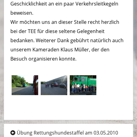
ei
Geschicklichkeit an ein paar Verkehrsleitkegeln
beweisen.
m
Wir möchten uns an dieser Stelle recht herzlich
–
bei der TEE für diese seltene Gelegenheit
L
bedanken. Weiterer Dank gebührt natürlich auch
ö
unserem Kameraden Klaus Müller, der den
Besuch organisieren konnte.
s
c
h
ei
n
h
ei
Beitragsnavigation
Übung Rettungshundestaffel am 03.05.2010