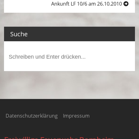
t
Ankunft LF 10/6 am 26.10.2010
W
al
Suche
b
e
Suchen
r
nach:
b
e
rg
Datenschutzerklärung
Impressum