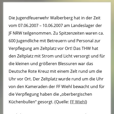
u
e
Die Jugendfeuerwehr Walberberg hat in der Zeit
r
vom 07.06.2007 – 10.06.2007 am Landeslager der
w
JF NRW teilgenommen. Zu Spitzenzeiten waren ca.
e
600 Jugendliche mit Betreuern und Personal zur
Verpflegung am Zeltplatz vor Ort! Das THW hat
h
den Zeltplatz mit Strom und Licht versorgt und für
r
die kleinen und größeren Blessuren war das
B
Deutsche Rote Kreuz mit einem Zelt rund um die
o
Uhr vor Ort. Der Zeltplatz wurde rund um die Uhr
von den Kameraden der FF Wiehl bewacht und für
r
die Verpflegung haben die „oberbergischen
n
Küchenbullen“ gesorgt. (Quelle:
FF Wiehl
)
h