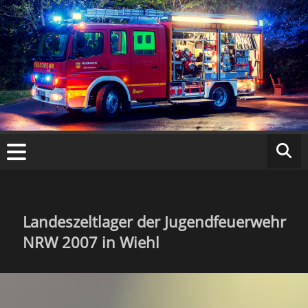
Zum
Inhalt
springen
Fr
ei
w
ill
ig
Landeszeltlager der Jugendfeuerwehr
NRW 2007 in Wiehl
e
F
e