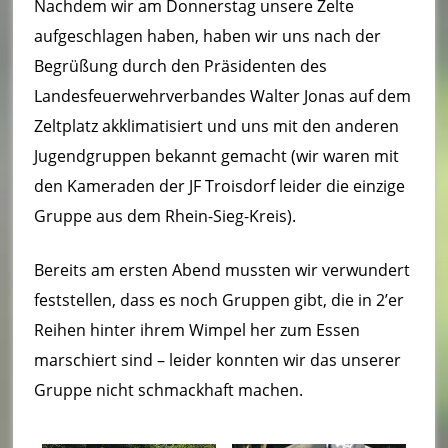
Nachdem wir am Donnerstag unsere Zelte
ei
aufgeschlagen haben, haben wir uns nach der
m
Begrüßung durch den Präsidenten des
–
Landesfeuerwehrverbandes Walter Jonas auf dem
L
Zeltplatz akklimatisiert und uns mit den anderen
ö
Jugendgruppen bekannt gemacht (wir waren mit
den Kameraden der JF Troisdorf leider die einzige
s
Gruppe aus dem Rhein-Sieg-Kreis).
c
h
Bereits am ersten Abend mussten wir verwundert
feststellen, dass es noch Gruppen gibt, die in 2’er
ei
Reihen hinter ihrem Wimpel her zum Essen
n
marschiert sind – leider konnten wir das unserer
h
Gruppe nicht schmackhaft machen.
ei