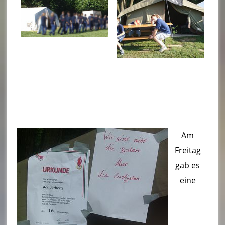
t
W
al
b
e
r
b
e
Am
rg
Freitag
gab es
eine