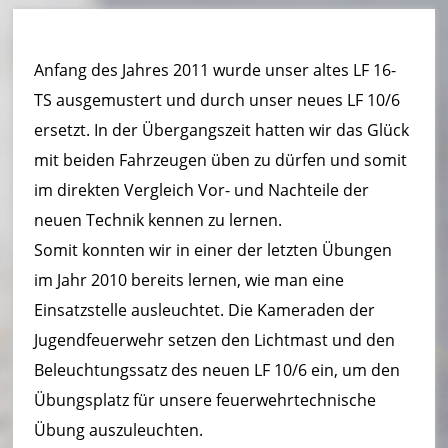
u
e
Anfang des Jahres 2011 wurde unser altes LF 16-
r
TS ausgemustert und durch unser neues LF 10/6
w
ersetzt. In der Übergangszeit hatten wir das Glück
e
mit beiden Fahrzeugen üben zu dürfen und somit
im direkten Vergleich Vor- und Nachteile der
h
neuen Technik kennen zu lernen.
r
Somit konnten wir in einer der letzten Übungen
B
im Jahr 2010 bereits lernen, wie man eine
o
Einsatzstelle ausleuchtet. Die Kameraden der
Jugendfeuerwehr setzen den Lichtmast und den
r
Beleuchtungssatz des neuen LF 10/6 ein, um den
n
Übungsplatz für unsere feuerwehrtechnische
h
Übung auszuleuchten.