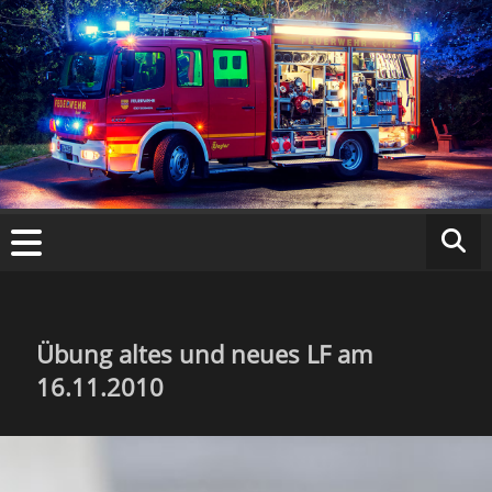
Zum
Inhalt
springen
Fr
ei
w
ill
ig
Übung altes und neues LF am
16.11.2010
e
F
e