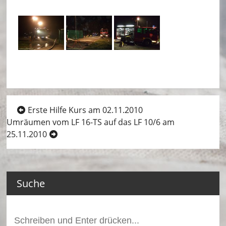
ei
m
–
L
ö
s
Beitragsnavigation
Erste Hilfe Kurs am 02.11.2010
c
Umräumen vom LF 16-TS auf das LF 10/6 am
25.11.2010
h
ei
n
Suche
h
ei
Suchen
nach: