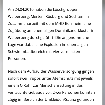
u
Am 24.04.2010 haben die Löschgruppen
e
Walberberg, Merten, Rösberg und Sechtem in
r
Zusammenarbeit mit dem MHD Bornheim eine
w
Zugübung am ehemaligen Dominikanerkloster in
e
Walberberg durchgeführt. Die angenommene
Lage war dabei eine Explosion im ehemaligen
h
Schwimmbadbereich mit vier vermissten
r
Personen.
B
Nach dem Aufbau der Wasserversorgung gingen
o
sofort zwei Trupps unter Atemschutz mit jeweils
r
einem C-Rohr zur Menschenrettung in das
n
verrauchte Gebäude vor. Zwei Personen konnten
h
zügig im Bereich der Umkleiden/Sauna gefunden