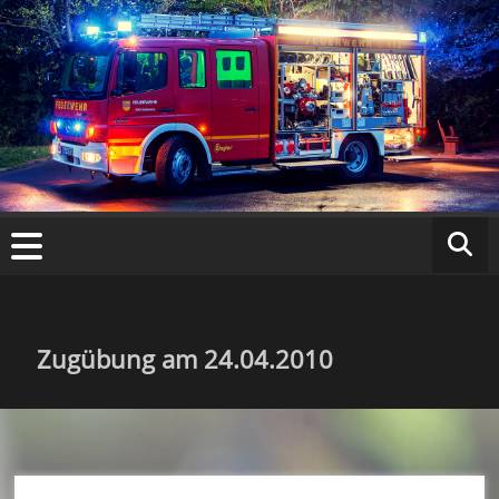
Zum
Inhalt
springen
Fr
ei
w
ill
ig
Zugübung am 24.04.2010
e
F
e