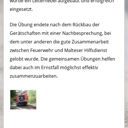
wurde ein Leiterhebel aufgebaut und erfolgreich
t
eingesetzt.
W
al
Die Übung endete nach dem Rückbau der
b
Gerätschaften mit einer Nachbesprechung, bei
dem unter anderen die gute Zusammenarbeit
e
zwischen Feuerwehr und Malteser Hilfsdienst
r
gelobt wurde. Die gemeinsamen Übungen helfen
b
dabei auch im Ernstfall möglichst effektiv
e
zusammenzuarbeiten.
rg