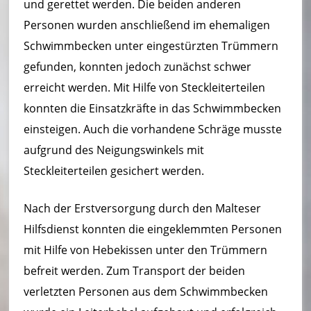
und gerettet werden. Die beiden anderen
ei
Personen wurden anschließend im ehemaligen
m
Schwimmbecken unter eingestürzten Trümmern
–
gefunden, konnten jedoch zunächst schwer
L
erreicht werden. Mit Hilfe von Steckleiterteilen
ö
konnten die Einsatzkräfte in das Schwimmbecken
einsteigen. Auch die vorhandene Schräge musste
s
aufgrund des Neigungswinkels mit
c
Steckleiterteilen gesichert werden.
h
Nach der Erstversorgung durch den Malteser
ei
Hilfsdienst konnten die eingeklemmten Personen
n
mit Hilfe von Hebekissen unter den Trümmern
h
befreit werden. Zum Transport der beiden
ei
verletzten Personen aus dem Schwimmbecken