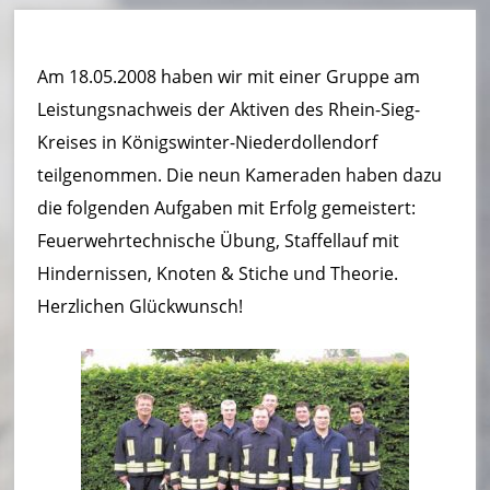
u
e
Am 18.05.2008 haben wir mit einer Gruppe am
r
Leistungsnachweis der Aktiven des Rhein-Sieg-
w
Kreises in Königswinter-Niederdollendorf
e
teilgenommen. Die neun Kameraden haben dazu
die folgenden Aufgaben mit Erfolg gemeistert:
h
Feuerwehrtechnische Übung, Staffellauf mit
r
Hindernissen, Knoten & Stiche und Theorie.
B
Herzlichen Glückwunsch!
o
r
n
h