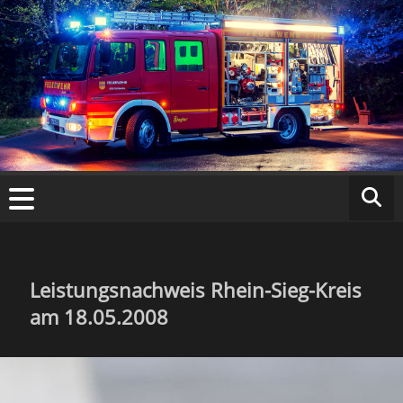
Zum
Inhalt
springen
Fr
ei
w
ill
ig
Leistungsnachweis Rhein-Sieg-Kreis
am 18.05.2008
e
F
e