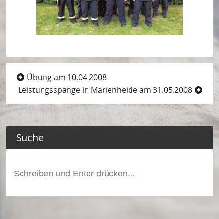
ei
m
–
L
ö
Beitragsnavigation
Übung am 10.04.2008
Leistungsspange in Marienheide am 31.05.2008
s
c
h
Suche
ei
n
Suchen
nach:
h
ei