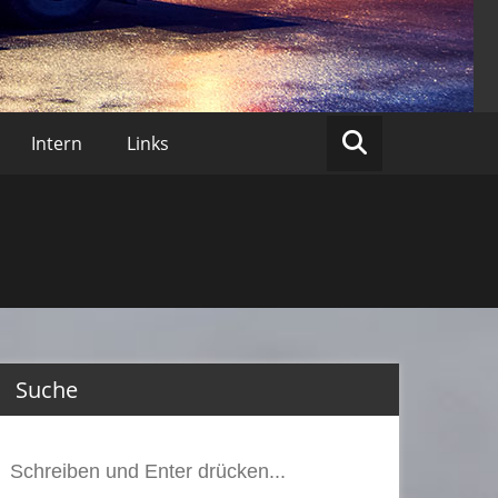
lberberg
Intern
Links
Suche
Suchen
nach: